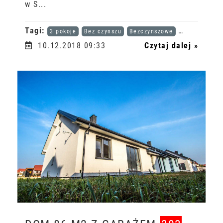
w S...
Tagi:
3 pokoje
Bez czynszu
Bezczynszowe
Karta dużej r
10.12.2018 09:33
Czytaj dalej »