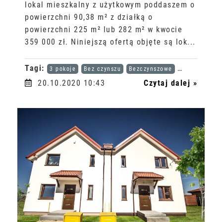
lokal mieszkalny z użytkowym poddaszem o
powierzchni 90,38 m² z działką o
powierzchni 225 m² lub 282 m² w kwocie
359 000 zł. Niniejszą ofertą objęte są lok...
Tagi:
3 pokoje
Bez czynszu
Bezczynszowe
Karta dużej r
20.10.2020 10:43
Czytaj dalej »