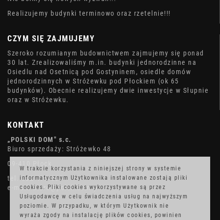
Realizujemy budynki terminowo oraz rzetelnie!!!
CZYM SIĘ ZAJMUJEMY
Szeroko rozumianym budownictwem zajmujemy się ponad
30 lat. Zrealizowaliśmy m.in. budynki jednorodzinne na
Osiedlu nad Osetnicą pod Gostyninem, osiedle domów
jednorodzinnych w Stróżewku pod Płockiem (ok 65
budynków). Obecnie realizujemy dwie inwestycje w Słupnie
oraz w Stróżewku.
KONTAKT
„POLSKI DOM" s.c.
Biuro sprzedaży: Stróżewko 48
09-410 Płock
W trakcie korzystania z niniejszej strony w systemie
tel. 602 475 337
informatycznym Użytkownika instalowane zostają pliki
e-mail: biuro@polskidom.pl
cookies. Pliki cookies wykorzystywane są przez
Usługodawcę w celu świadczenia usług na najwyższym
poziomie. W przypadku, w którym Użytkownik nie
wyraża zgody na instalację plików cookies, powinien