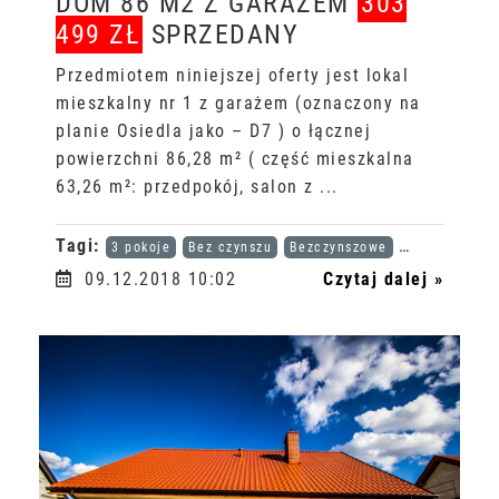
DOM 86 M2 Z GARAŻEM
303
499 ZŁ
SPRZEDANY
Przedmiotem niniejszej oferty jest lokal
mieszkalny nr 1 z garażem (oznaczony na
planie Osiedla jako – D7 ) o łącznej
powierzchni 86,28 m² ( część mieszkalna
63,26 m²: przedpokój, salon z ...
Tagi:
3 pokoje
Bez czynszu
Bezczynszowe
Karta dużej r
09.12.2018 10:02
Czytaj dalej »