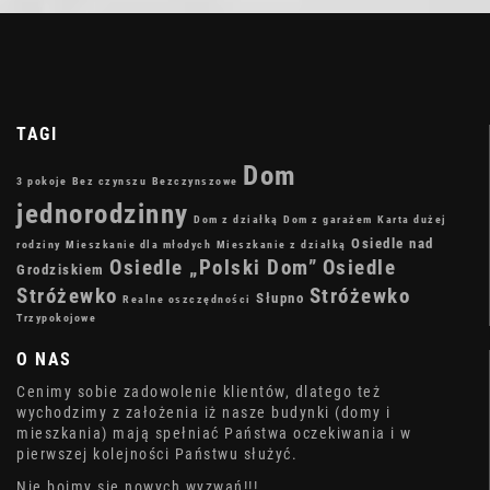
TAGI
Dom
3 pokoje
Bez czynszu
Bezczynszowe
jednorodzinny
Dom z działką
Dom z garażem
Karta dużej
Osiedle nad
rodziny
Mieszkanie dla młodych
Mieszkanie z działką
Osiedle „Polski Dom”
Osiedle
Grodziskiem
Stróżewko
Stróżewko
Słupno
Realne oszczędności
Trzypokojowe
O NAS
Cenimy sobie zadowolenie klientów, dlatego też
wychodzimy z założenia iż nasze budynki (domy i
mieszkania) mają spełniać Państwa oczekiwania i w
pierwszej kolejności Państwu służyć.
Nie boimy się nowych wyzwań!!!