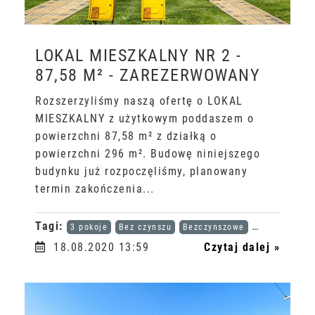
LOKAL MIESZKALNY NR 2 -
87,58 M² - ZAREZERWOWANY
Rozszerzyliśmy naszą ofertę o LOKAL
MIESZKALNY z użytkowym poddaszem o
powierzchni 87,58 m² z działką o
powierzchni 296 m². Budowę niniejszego
budynku już rozpoczęliśmy, planowany
termin zakończenia...
Tagi:
3 pokoje
Bez czynszu
Bezczynszowe
Karta dużej r
18.08.2020 13:59
Czytaj dalej »