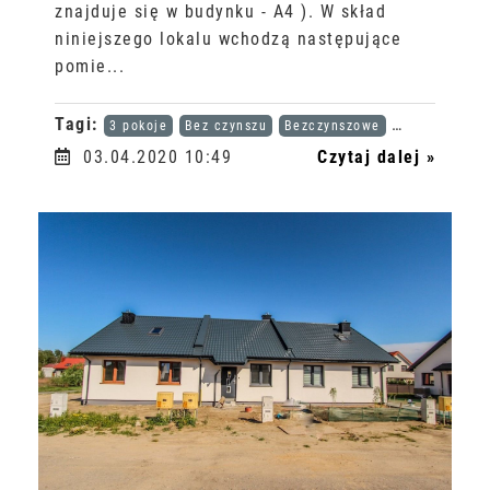
znajduje się w budynku - A4 ). W skład
niniejszego lokalu wchodzą następujące
pomie...
Tagi:
3 pokoje
Bez czynszu
Bezczynszowe
Karta dużej r
03.04.2020 10:49
Czytaj dalej »