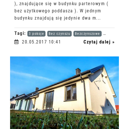
), znajdujące się w budynku parterowym (
bez użytkowego poddasza ). W jednym
budynku znajdują się jedynie dwa m...
Tagi:
3 pokoje
Bez czynszu
Bezczynszowe
Karta dużej r
20.05.2017 10:41
Czytaj dalej »