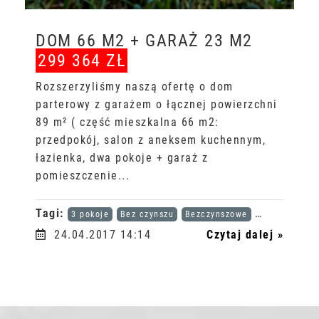
DOM 66 M2 + GARAŻ 23 M2
299 364 ZŁ
Rozszerzyliśmy naszą ofertę o dom
parterowy z garażem o łącznej powierzchni
89 m² ( część mieszkalna 66 m2:
przedpokój, salon z aneksem kuchennym,
łazienka, dwa pokoje + garaż z
pomieszczenie...
Tagi:
3 pokoje
Bez czynszu
Bezczynszowe
Karta dużej r
24.04.2017 14:14
Czytaj dalej »