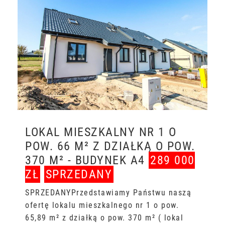
LOKAL MIESZKALNY NR 1 O
POW. 66 M² Z DZIAŁKĄ O POW.
370 M² - BUDYNEK A4
289 000
ZŁ
SPRZEDANY
SPRZEDANYPrzedstawiamy Państwu naszą
ofertę lokalu mieszkalnego nr 1 o pow.
65,89 m² z działką o pow. 370 m² ( lokal