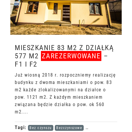
MIESZKANIE 83 M2 Z DZIAŁKĄ
577 M2
ZAREZERWOWANE
–
F1 I F2
Już wiosną 2018 r. rozpoczniemy realizację
budynku z dwoma mieszkaniami o pow. 83
m2 każde zlokalizowanymi na działce o
pow. 1121 m2. Z każdym mieszkaniem
związana będzie działka o pow. ok 560
m2....
Tagi:
Bez czynszu
Bezczynszowe
Karta dużej rodziny
Mi