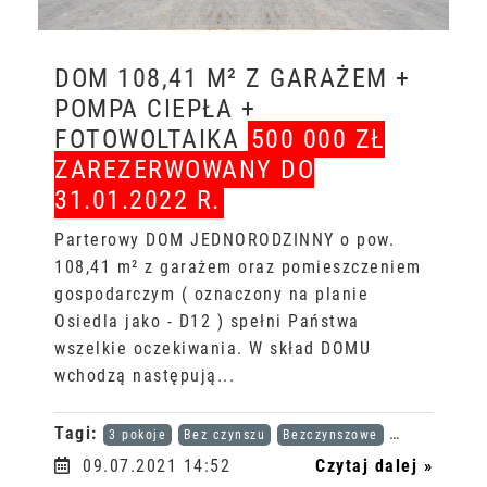
DOM 108,41 M² Z GARAŻEM +
POMPA CIEPŁA +
FOTOWOLTAIKA
500 000 ZŁ
ZAREZERWOWANY DO
31.01.2022 R.
Parterowy DOM JEDNORODZINNY o pow.
108,41 m² z garażem oraz pomieszczeniem
gospodarczym ( oznaczony na planie
Osiedla jako - D12 ) spełni Państwa
wszelkie oczekiwania. W skład DOMU
wchodzą następują...
Tagi:
3 pokoje
Bez czynszu
Bezczynszowe
Karta dużej r
09.07.2021 14:52
Czytaj dalej »