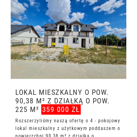
LOKAL MIESZKALNY O POW.
90,38 M² Z DZIAŁKĄ O POW.
225 M²
359 000 ZŁ
Rozszerzyliśmy naszą ofertę o 4 - pokojowy
lokal mieszkalny z użytkowym poddaszem o
powierzchni 90,38 m² z działką o