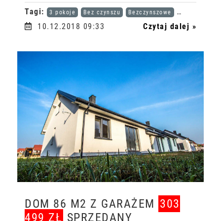
Tagi:
3 pokoje
Bez czynszu
Bezczynszowe
Karta dużej r
10.12.2018 09:33
Czytaj dalej »
DOM 86 M2 Z GARAŻEM
303
499 ZŁ
SPRZEDANY