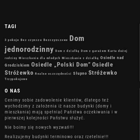
TAGI
Dom
3 pokoje
Bez czynszu
Bezczynszowe
jednorodzinny
Dom z działką
Dom z garażem
Karta dużej
Osiedle nad
rodziny
Mieszkanie dla młodych
Mieszkanie z działką
Osiedle „Polski Dom”
Osiedle
Grodziskiem
Stróżewko
Stróżewko
Słupno
Realne oszczędności
Trzypokojowe
O NAS
Cenimy sobie zadowolenie klientów, dlatego też
wychodzimy z założenia iż nasze budynki (domy i
mieszkania) mają spełniać Państwa oczekiwania i w
pierwszej kolejności Państwu służyć.
Nie boimy się nowych wyzwań!!!
Realizujemy budynki terminowo oraz rzetelnie!!!