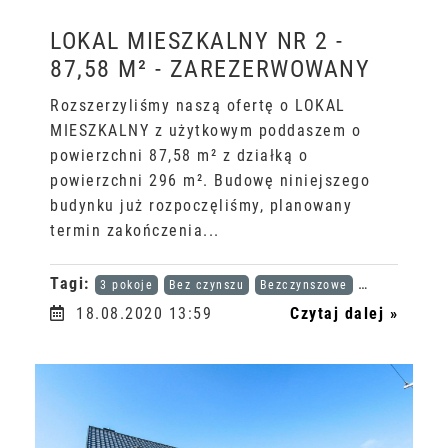
LOKAL MIESZKALNY NR 2 -
87,58 M² - ZAREZERWOWANY
Rozszerzyliśmy naszą ofertę o LOKAL
MIESZKALNY z użytkowym poddaszem o
powierzchni 87,58 m² z działką o
powierzchni 296 m². Budowę niniejszego
budynku już rozpoczęliśmy, planowany
termin zakończenia...
Tagi:
3 pokoje
Bez czynszu
Bezczynszowe
Karta dużej r
18.08.2020 13:59
Czytaj dalej »