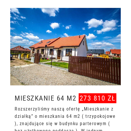
MIESZKANIE 64 M2
273 810 ZŁ
Rozszerzyliśmy naszą ofertę „Mieszkanie z
działką” o mieszkania 64 m2 ( trzypokojowe
), znajdujące się w budynku parterowym (
bez użytkowego poddasza ). W jednym