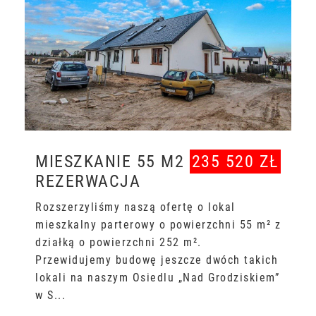
MIESZKANIE 55 M2
235 520 ZŁ
REZERWACJA
Rozszerzyliśmy naszą ofertę o lokal
mieszkalny parterowy o powierzchni 55 m² z
działką o powierzchni 252 m².
Przewidujemy budowę jeszcze dwóch takich
lokali na naszym Osiedlu „Nad Grodziskiem”
w S...