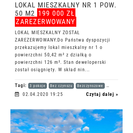
LOKAL MIESZKALNY NR 1 POW.
50 M2
199 000 ZŁ
ZAREZERWOWANY
LOKAL MIESZKALNY ZOSTAŁ
ZAREZERWOWANY.Do Państwa dyspozycji
przekazujemy lokal mieszkalny nr 1 o
powierzchni 50,42 m² z działką o
powierzchni 126 m². Stan deweloperski
został osiągnięty. W skład nin...
Tagi:
3 pokoje
Bez czynszu
Bezczynszowe
Karta dużej r
02.04.2020 19:25
Czytaj dalej »