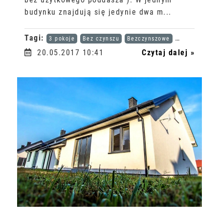
budynku znajdują się jedynie dwa m...
Tagi:
3 pokoje
Bez czynszu
Bezczynszowe
Karta dużej r
20.05.2017 10:41
Czytaj dalej »