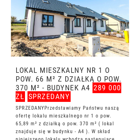
LOKAL MIESZKALNY NR 1 O
POW. 66 M² Z DZIAŁKĄ O POW.
370 M² - BUDYNEK A4
289 000
ZŁ
SPRZEDANY
SPRZEDANYPrzedstawiamy Państwu naszą
ofertę lokalu mieszkalnego nr 1 o pow.
65,89 m² z działką o pow. 370 m² ( lokal
znajduje się w budynku - A4 ). W skład
niniejszego lokalu wchodzą następujące