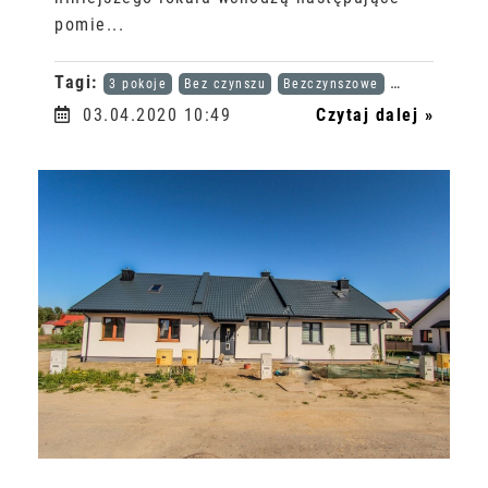
pomie...
Tagi:
3 pokoje
Bez czynszu
Bezczynszowe
Karta dużej r
03.04.2020 10:49
Czytaj dalej »