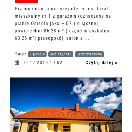
Przedmiotem niniejszej oferty jest lokal
mieszkalny nr 1 z garażem (oznaczony na
planie Osiedla jako – D7 ) o łącznej
powierzchni 86,28 m² ( część mieszkalna
63,26 m²: przedpokój, salon z ...
Tagi:
3 pokoje
Bez czynszu
Bezczynszowe
Karta dużej r
09.12.2018 10:02
Czytaj dalej »