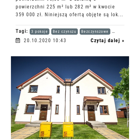
powierzchni 225 m² lub 282 m² w kwocie
359 000 zł. Niniejszą ofertą objęte są lok...
Tagi:
3 pokoje
Bez czynszu
Bezczynszowe
Karta dużej r
20.10.2020 10:43
Czytaj dalej »