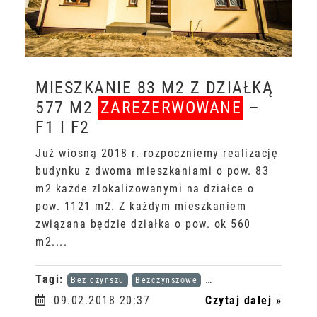
MIESZKANIE 83 M2 Z DZIAŁKĄ
577 M2
ZAREZERWOWANE
–
F1 I F2
Już wiosną 2018 r. rozpoczniemy realizację
budynku z dwoma mieszkaniami o pow. 83
m2 każde zlokalizowanymi na działce o
pow. 1121 m2. Z każdym mieszkaniem
związana będzie działka o pow. ok 560
m2....
Tagi:
Bez czynszu
Bezczynszowe
Karta dużej rodziny
Mi
09.02.2018 20:37
Czytaj dalej »