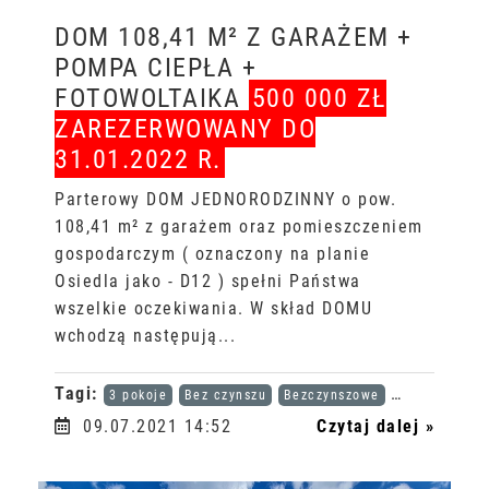
DOM 108,41 M² Z GARAŻEM +
POMPA CIEPŁA +
FOTOWOLTAIKA
500 000 ZŁ
ZAREZERWOWANY DO
31.01.2022 R.
Parterowy DOM JEDNORODZINNY o pow.
108,41 m² z garażem oraz pomieszczeniem
gospodarczym ( oznaczony na planie
Osiedla jako - D12 ) spełni Państwa
wszelkie oczekiwania. W skład DOMU
wchodzą następują...
Tagi:
3 pokoje
Bez czynszu
Bezczynszowe
Karta dużej r
09.07.2021 14:52
Czytaj dalej »