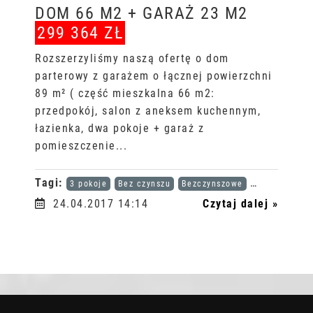
DOM 66 M2 + GARAŻ 23 M2
299 364 ZŁ
Rozszerzyliśmy naszą ofertę o dom
parterowy z garażem o łącznej powierzchni
89 m² ( część mieszkalna 66 m2:
przedpokój, salon z aneksem kuchennym,
łazienka, dwa pokoje + garaż z
pomieszczenie...
Tagi:
3 pokoje
Bez czynszu
Bezczynszowe
Karta dużej r
24.04.2017 14:14
Czytaj dalej »