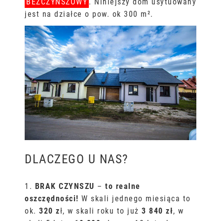
BEZCZYNSZOWY
. Niniejszy dom usytuowany
jest na działce o pow. ok 300 m².
DLACZEGO U NAS?
1.
BRAK CZYNSZU
–
to realne
oszczędności!
W skali jednego miesiąca to
ok.
320 z
ł, w skali roku to już
3 840 zł
, w