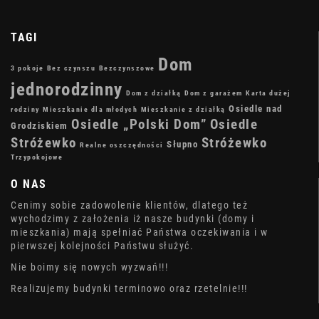
TAGI
Dom
3 pokoje
Bez czynszu
Bezczynszowe
jednorodzinny
Dom z działką
Dom z garażem
Karta dużej
Osiedle nad
rodziny
Mieszkanie dla młodych
Mieszkanie z działką
Osiedle „Polski Dom”
Osiedle
Grodziskiem
Stróżewko
Stróżewko
Słupno
Realne oszczędności
Trzypokojowe
O NAS
Cenimy sobie zadowolenie klientów, dlatego też
wychodzimy z założenia iż nasze budynki (domy i
mieszkania) mają spełniać Państwa oczekiwania i w
pierwszej kolejności Państwu służyć.
Nie boimy się nowych wyzwań!!!
Realizujemy budynki terminowo oraz rzetelnie!!!