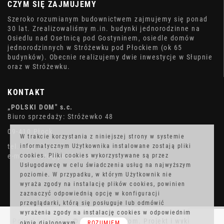
CZYM SIĘ ZAJMUJEMY
Szeroko rozumianym budownictwem zajmujemy się ponad
30 lat. Zrealizowaliśmy m.in. budynki jednorodzinne na
Osiedlu nad Osetnicą pod Gostyninem, osiedle domów
jednorodzinnych w Stróżewku pod Płockiem (ok 65
budynków). Obecnie realizujemy dwie inwestycje w Słupnie
oraz w Stróżewku.
KONTAKT
„POLSKI DOM" s.c.
Biuro sprzedaży: Stróżewko 48
09-410 Płock
W trakcie korzystania z niniejszej strony w systemie
tel. 602 475 337
informatycznym Użytkownika instalowane zostają pliki
e-mail: biuro@polskidom.pl
cookies. Pliki cookies wykorzystywane są przez
Usługodawcę w celu świadczenia usług na najwyższym
poziomie. W przypadku, w którym Użytkownik nie
wyraża zgody na instalację plików cookies, powinien
zaznaczyć odpowiednią opcję w konfiguracji
przeglądarki, którą się posługuje lub odmówić
wyrażenia zgody na instalację cookies w odpowiednim
Polityka Cookies
© 2016 Polski Dom. Projekt i wykonanie
oknie dialogowym.
ROZUMIEM