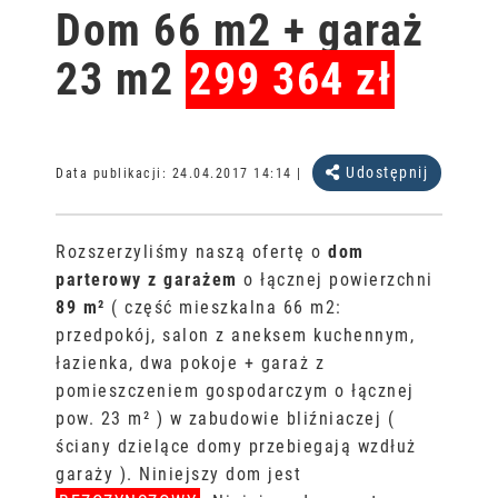
Dom 66 m2 + garaż
23 m2
299 364 zł
Udostępnij
Data publikacji:
24.04.2017 14:14
|
Rozszerzyliśmy naszą ofertę o
dom
parterowy z garażem
o łącznej powierzchni
89 m²
( część mieszkalna 66 m2:
przedpokój, salon z aneksem kuchennym,
łazienka, dwa pokoje + garaż z
pomieszczeniem gospodarczym o łącznej
pow. 23 m² ) w zabudowie bliźniaczej (
ściany dzielące domy przebiegają wzdłuż
garaży ). Niniejszy dom jest