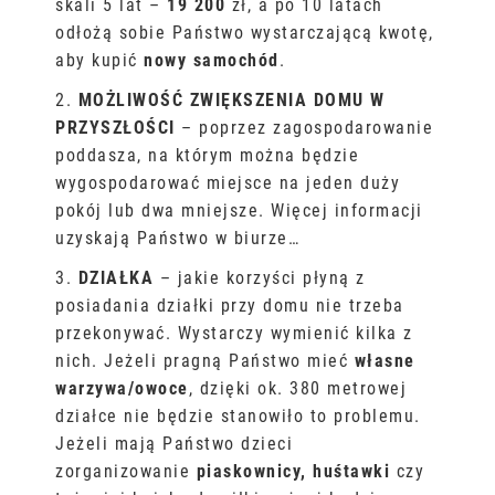
skali 5 lat –
19 200
zł, a po 10 latach
odłożą sobie Państwo wystarczającą kwotę,
aby kupić
nowy samochód
.
2.
MOŻLIWOŚĆ ZWIĘKSZENIA DOMU W
PRZYSZŁOŚCI
– poprzez zagospodarowanie
poddasza, na którym można będzie
wygospodarować miejsce na jeden duży
pokój lub dwa mniejsze. Więcej informacji
uzyskają Państwo w biurze…
3.
DZIAŁKA
– jakie korzyści płyną z
posiadania działki przy domu nie trzeba
przekonywać. Wystarczy wymienić kilka z
nich. Jeżeli pragną Państwo mieć
własne
warzywa/owoce
, dzięki ok. 380 metrowej
działce nie będzie stanowiło to problemu.
Jeżeli mają Państwo dzieci
zorganizowanie
piaskownicy, huśtawki
czy