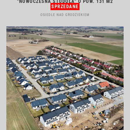
"NOWOCZESNA STODOŁA" O POW. 131 M2
SPRZEDANE
OSIEDLE NAD GRODZISKIEM