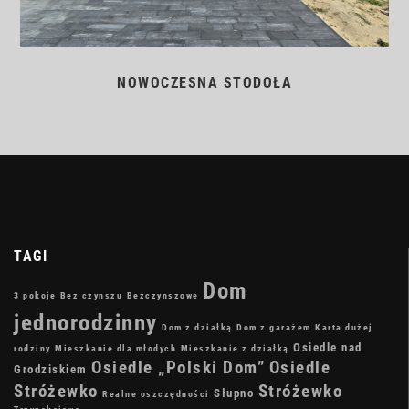
NOWOCZESNA STODOŁA
TAGI
Dom
3 pokoje
Bez czynszu
Bezczynszowe
jednorodzinny
Dom z działką
Dom z garażem
Karta dużej
Osiedle nad
rodziny
Mieszkanie dla młodych
Mieszkanie z działką
Osiedle „Polski Dom”
Osiedle
Grodziskiem
Stróżewko
Stróżewko
Słupno
Realne oszczędności