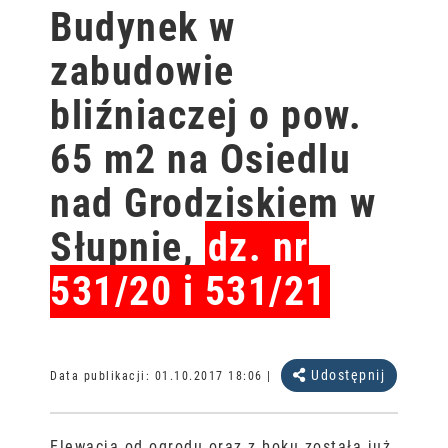
Budynek w
zabudowie
bliźniaczej o pow.
65 m2 na Osiedlu
nad Grodziskiem w
Słupnie,
dz. nr
531/20 i 531/21
Udostępnij
Data publikacji:
01.10.2017 18:06
|
Elewacja od ogrodu oraz z boku została już