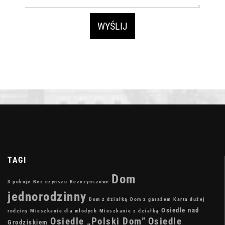
TAGI
Dom
3 pokoje
Bez czynszu
Bezczynszowe
jednorodzinny
Dom z działką
Dom z garażem
Karta dużej
Osiedle nad
rodziny
Mieszkanie dla młodych
Mieszkanie z działką
Osiedle „Polski Dom”
Osiedle
Grodziskiem