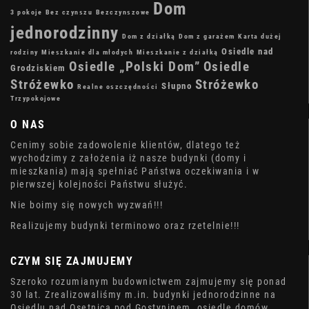
Dom
3 pokoje
Bez czynszu
Bezczynszowe
jednorodzinny
Dom z działką
Dom z garażem
Karta dużej
Osiedle nad
rodziny
Mieszkanie dla młodych
Mieszkanie z działką
Osiedle „Polski Dom”
Osiedle
Grodziskiem
Stróżewko
Stróżewko
Słupno
Realne oszczędności
Trzypokojowe
O NAS
Cenimy sobie zadowolenie klientów, dlatego też
wychodzimy z założenia iż nasze budynki (domy i
mieszkania) mają spełniać Państwa oczekiwania i w
pierwszej kolejności Państwu służyć.
Nie boimy się nowych wyzwań!!!
Realizujemy budynki terminowo oraz rzetelnie!!!
CZYM SIĘ ZAJMUJEMY
Szeroko rozumianym budownictwem zajmujemy się ponad
30 lat. Zrealizowaliśmy m.in. budynki jednorodzinne na
Osiedlu nad Osetnicą pod Gostyninem, osiedle domów